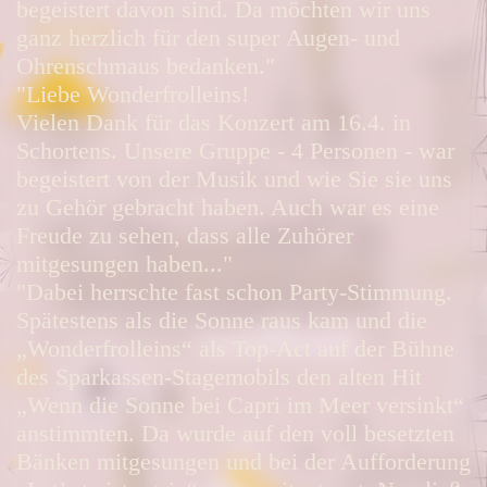
begeistert davon sind. Da möchten wir uns
ganz herzlich für den super Augen- und
Ohrenschmaus bedanken."
"Liebe Wonderfrolleins!
Vielen Dank für das Konzert am 16.4. in
Schortens. Unsere Gruppe - 4 Personen - war
begeistert von der Musik und wie Sie sie uns
zu Gehör gebracht haben. Auch war es eine
Freude zu sehen, dass alle Zuhörer
mitgesungen haben..."
"Dabei herrschte fast schon Party-Stimmung.
Spätestens als die Sonne raus kam und die
„Wonderfrolleins“ als Top-Act auf der Bühne
des Sparkassen-Stagemobils den alten Hit
„Wenn die Sonne bei Capri im Meer versinkt“
anstimmten. Da wurde auf den voll besetzten
Bänken mitgesungen und bei der Aufforderung