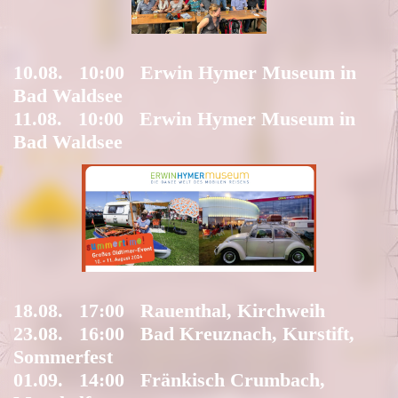
10.08. 10:00 Erwin Hymer Museum in
Bad Waldsee
11.08. 10:00 Erwin Hymer Museum in
Bad Waldsee
18.08. 17:00 Rauenthal, Kirchweih
23.08. 16:00 Bad Kreuznach, Kurstift,
Sommerfest
01.09. 14:00 Fränkisch Crumbach,