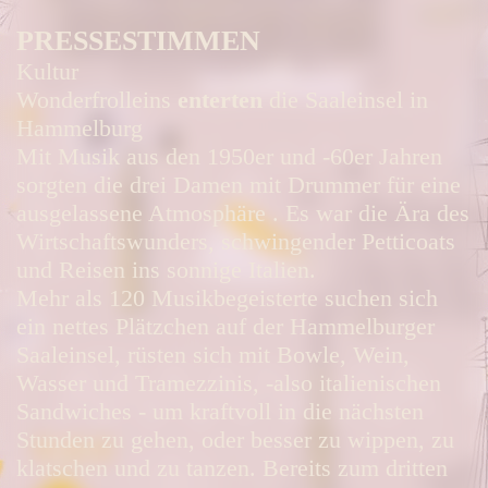
PRESSESTIMMEN
Kultur
Wonderfrolleins
enterten
die Saaleinsel in
Hammelburg
Mit Musik aus den 1950er und -60er Jahren
sorgten die drei Damen mit Drummer für eine
ausgelassene Atmosphäre . Es war die Ära des
Wirtschaftswunders, schwingender Petticoats
und Reisen ins sonnige Italien.
Mehr als 120 Musikbegeisterte suchen sich
ein nettes Plätzchen auf der Hammelburger
Saaleinsel, rüsten sich mit Bowle, Wein,
Wasser und Tramezzinis, -also italienischen
Sandwiches - um kraftvoll in die nächsten
Stunden zu gehen, oder besser zu wippen, zu
klatschen und zu tanzen. Bereits zum dritten