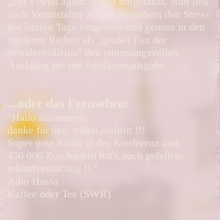
„Let’s twist again“ sogar mitgetanzt. Nun ließ
auch Veranstalter Jürgen Krumbein den Stress
der letzten Tage vergessen und genoss in den
vorderen Reihen als „großer Fan der
Wonderfrolleins“ den stimmungsvollen
Ausklang bei der Jubiläumsausgabe
...oder das Fernsehen:
"Hallo zusammen,
danke für den tollen Auftritt !!!
Super gute Kritik in der Konferenz und
450 000 Zuschauern hat's auch gefallen-
rekordverdächtig !! "
Adin Hassa
Kaffee oder Tee (SWR)