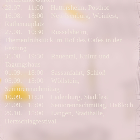
23.07. 11:00 Hattersheim, Posthof
16.08. 18:00 Neu-Isenburg, Weinfest,
Rathenauplatz
27.08. 10:30 Rüsselsheim,
Themenfrühstück im Hof des Cafes in der
Festung
31.08. 19:30 Rauental, Kultur und
Tagungshaus
01.09. 18:00 Sassanfahrt, Schloß
05.09. 15:00 Wöllstein,
Seniorennachmittag
10.09. 11:00 Ladenburg, Stadtfest
21
.09. 15:00 Seniorennachmittag, Haßloch
29.10. 15:00 Langen, Stadthalle,
Herzschlagfestival