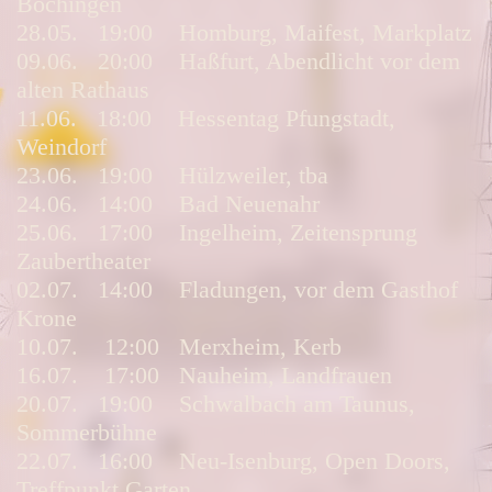
Böchingen
28.05. 19:00 Homburg, Maifest, Markplatz
09.06. 20:00 Haßfurt, Abendlicht vor dem
alten Rathaus
11.06. 18:00 Hessentag Pfungstadt,
Weindorf
23.06. 19:00 Hülzweiler, tba
24.06. 14:00 Bad Neuenahr
25.06. 17:00 Ingelheim, Zeitensprung
Zaubertheater
02.07. 14:00 Fladungen, vor dem Gasthof
Krone
10.07. 12:00 Merxheim, Kerb
16.07. 17:00 Nauheim, Landfrauen
20.07. 19:00 Schwalbach am Taunus,
Sommerbühne
22.07. 16:00 Neu-Isenburg, Open Doors,
Treffpunkt Garten