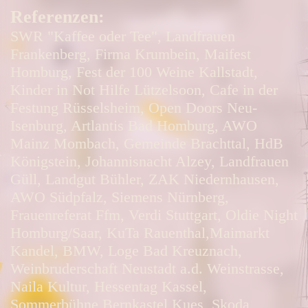
Referenzen:
SWR "Kaffee oder Tee", Landfrauen
Frankenberg, Firma Krumbein, Maifest
Homburg, Fest der 100 Weine Kallstadt,
Kinder in Not Hilfe Lützelsoon, Cafe in der
Festung Rüsselsheim, Open Doors Neu-
Isenburg, Artlantis Bad Homburg, AWO
Mainz Mombach, Gemeinde Brachttal, HdB
Königstein, Johannisnacht Alzey, Landfrauen
Güll, Landgut Bühler, ZAK Niedernhausen,
AWO Südpfalz, Siemens Nürnberg,
Frauenreferat Ffm, Verdi Stuttgart, Oldie Night
Homburg/Saar, KuTa Rauenthal,Maimarkt
Kandel, BMW, Loge Bad Kreuznach,
Weinbruderschaft Neustadt a.d. Weinstrasse,
Naila Kultur, Hessentag Kassel,
Sommerbühne Bernkastel Kues, Skoda,