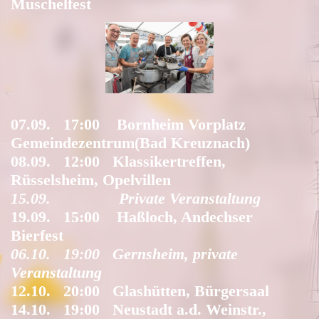
Muschelfest
07.09. 17:00 Bornheim Vorplatz
Gemeindezentrum(Bad Kreuznach)
08.09. 12:00 Klassikertreffen,
Rüsselsheim, Opelvillen
15.09. Private Veranstaltung
19.09. 15:00 Haßloch, Andechser
Bierfest
06.10. 19:00 Gernsheim, private
Veranstaltung
12.10. 20:00 Glashütten, Bürgersaal
14.10. 19:00 Neustadt a.d. Weinstr.,