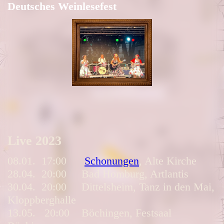
Deutsches Weinlesefest
Live 2023
08.01. 17:00
Schonungen
, Alte Kirche
28.04. 20:00 Bad Homburg, Artlantis
30.04. 20:00 Dittelsheim, Tanz in den Mai,
Kloppberghalle
13.05. 20:00 Böchingen, Festsaal