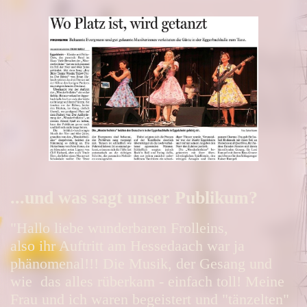
...und was sagt unser Publikum?
"Hallo liebe wunderbaren Frolleins,
also ihr Auftritt am Hessedaach war ja
phänomenal!!! Die Musik, der Gesang und
wie das alles rüberkam - einfach toll! Meine
Frau und ich waren begeistert und "tänzelten"