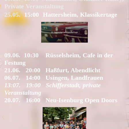
Private Veranstaltung
25.05.
15:00
Hattersheim, Klassikertage
09.06. 10:30 Rüsselsheim, Cafe in der
Festung
21.06. 20:00 Haßfurt, Abendlicht
06.07. 14:00 Usingen, Landfrauen
13:07. 19:00 Schifferstadt, private
Veranstaltung
20.07. 16:00 Neu-Isenburg Open Doors