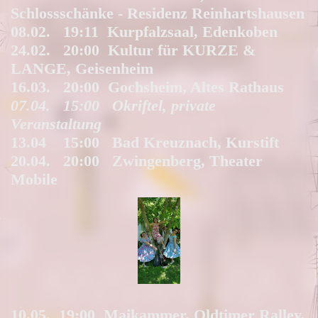
Schlossschänke - Residenz Reinhartshausen
08.02. 19:11 Kurpfalzsaal, Edenkoben
24.02. 20:00 Kultur für KURZE &
LANGE, Geisenheim
16.03. 20:00 Gochsheim, Altes Rathaus
07.04. 15:00 Okriftel, private
Veranstaltung
13.04 15:00 Bad Kreuznach, Kurstift
20.04. 20:00 Zwingenberg, Theater
Mobile
10.05. 19:00 Maikammer, Oldtimer Ralley,