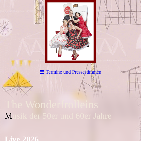
Termine und Pressestimmen
The Wonderfrolleins
M
usik der 50er und 60er Jahre
Live 2026